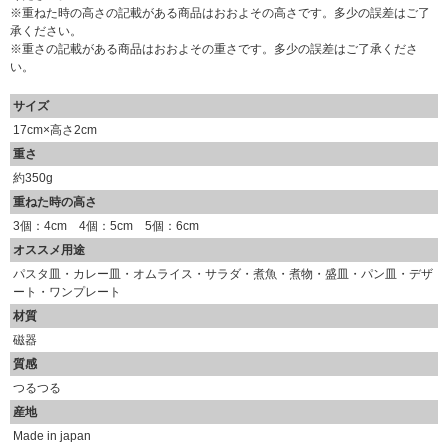
※重ねた時の高さの記載がある商品はおおよその高さです。多少の誤差はご了
承ください。
※重さの記載がある商品はおおよその重さです。多少の誤差はご了承くださ
い。
サイズ
17cm×高さ2cm
重さ
約350g
重ねた時の高さ
3個：4cm 4個：5cm 5個：6cm
オススメ用途
パスタ皿・カレー皿・オムライス・サラダ・煮魚・煮物・盛皿・パン皿・デザ
ート・ワンプレート
材質
磁器
質感
つるつる
産地
Made in japan