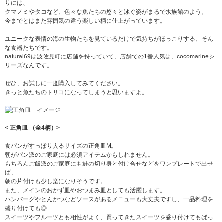
りには、
クマノミやタコなど、色々な魚たちの悠々と泳ぐ姿がまるで水族館のよう。
今までとはまた雰囲気の違う楽しい柄に仕上がっています。
ユニークな表情の海の生物たちを見ているだけで気持ちがほっこりする、そん
な食器たちです。
natural69は波佐見町に店舗を持っていて、店舗での1番人気は、cocomarineシ
リーズなんです。
ぜひ、お試しに一度購入してみてください。
きっと魚たちのトリコになってしまうと思いますよ。
< 正角皿 （全4柄）>
食パンがすっぽり入るサイズの正角皿M。
朝がパン派のご家庭には必須アイテムかもしれません。
もちろんご飯派のご家庭にも鮭の切り身と付け合せなどをワンプレートで出せ
ば、
朝の片付けも少し楽になりそうです。
また、メインのおかず皿やおつまみ皿としても活躍します。
ハンバーグやとんかつなどソースがあるメニューも大丈夫ですし、一品料理を
盛り付けても◎
スイーツやフルーツとも相性がよく、買ってきたスイーツを盛り付けてもばっ