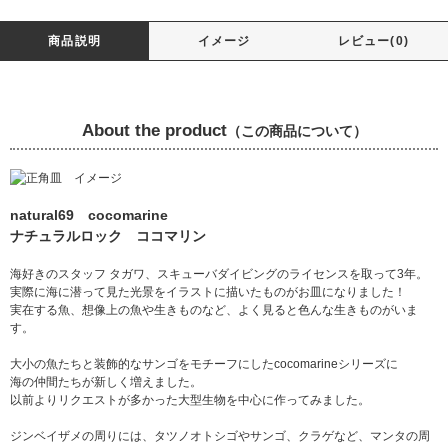
商品説明
イメージ
レビュー(0)
About the product
（この商品について）
natural69 cocomarine
ナチュラルロック ココマリン
海好きのスタッフ タガワ、スキューバダイビングのライセンスを取って3年。
実際に海に潜って見た光景をイラストに描いたものがお皿になりました！
実在する魚、想像上の魚や生きものなど、よく見ると色んな生きものがいま
す。
大小の魚たちと装飾的なサンゴをモチーフにしたcocomarineシリーズに
海の仲間たちが新しく増えました。
以前よりリクエストが多かった大型生物を中心に作ってみました。
ジンベイザメの周りには、タツノオトシゴやサンゴ、クラゲなど、マンタの周