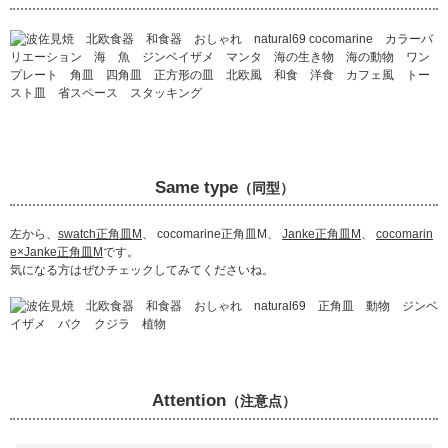
Same type
（同型）
左から、
swatch正角皿M
、 cocomarine正角皿M、
Janke正角皿M
、
cocomarin
e×Janke正角皿M
です。
気になる方はぜひチェックしてみてくださいね。
Attention
（注意点）