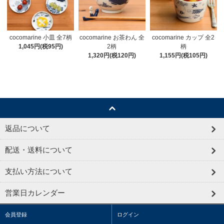
cocomarine 小皿 全7柄
cocomarine お茶わん 全
cocomarine カップ 全2
1,045円(税95円)
2柄
柄
1,320円(税120円)
1,155円(税105円)
返品について
配送・送料について
支払い方法について
営業日カレンダー
会員登録
ログイン