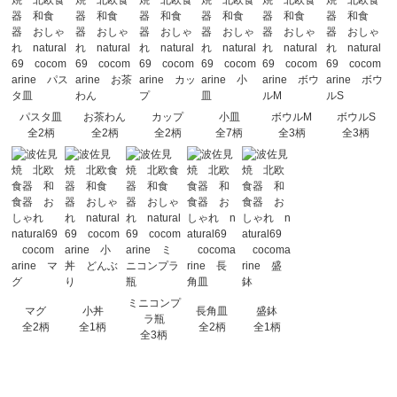
パスタ皿
お茶わん
カップ
小皿
ボウルM
ボウルS
全2柄
全2柄
全2柄
全7柄
全3柄
全3柄
ミニコンプ
マグ
小丼
長角皿
盛鉢
ラ瓶
全2柄
全1柄
全2柄
全1柄
全3柄