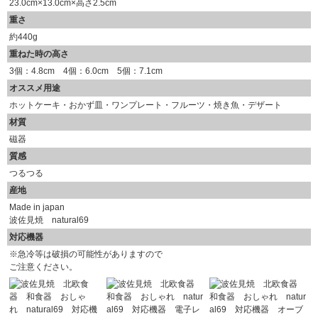
23.0cm×13.0cm×高さ2.5cm
重さ
約440g
重ねた時の高さ
3個：4.8cm 4個：6.0cm 5個：7.1cm
オススメ用途
ホットケーキ・おかず皿・ワンプレート・フルーツ・焼き魚・デザート
材質
磁器
質感
つるつる
産地
Made in japan
波佐見焼 natural69
対応機器
※急冷等は破損の可能性がありますので
ご注意ください。