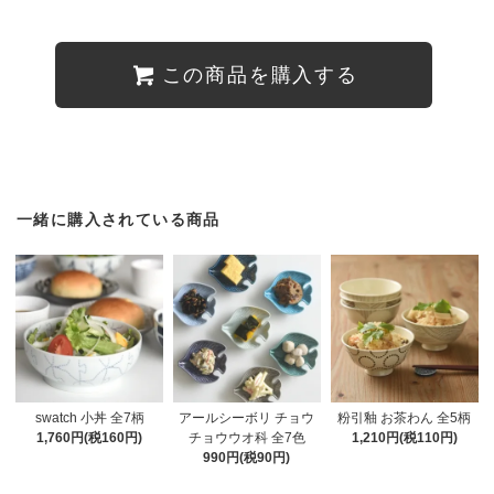
この商品を購入する
一緒に購入されている商品
swatch 小丼 全7柄
アールシーボリ チョウ
粉引釉 お茶わん 全5柄
1,760円(税160円)
チョウウオ科 全7色
1,210円(税110円)
990円(税90円)