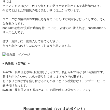
りには、
クマノミやタコなど、色々な魚たちの悠々と泳ぐ姿がまるで水族館のよう。
今までとはまた雰囲気の違う楽しい柄に仕上がっています。
ユニークな表情の海の生物たちを見ているだけで気持ちがほっこりする、そん
な食器たちです。
natural69は波佐見町に店舗を持っていて、店舗での1番人気は、cocomarineシ
リーズなんです。
ぜひ、お試しに一度購入してみてください。
きっと魚たちのトリコになってしまうと思いますよ。
< 長角皿 （全2柄）>
swatch 長角皿と横幅はほぼ同じサイズで、奥行が1cm程小さい長角皿です。
奥行きが小さい分、お魚を盛り付けるにはぴったりの形です。
おにぎりとおかずを盛り付けるにも小さいという感覚はなく、デザートだって
盛り付けられます。
swatch 長角皿よりも厚みがあり、お皿の裏には段がついています。
Recommended
（おすすめポイント）