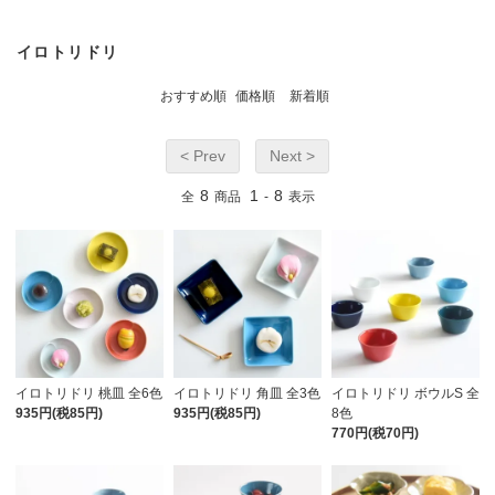
イロトリドリ
おすすめ順
価格順
新着順
< Prev
Next >
8
1
8
全
商品
-
表示
イロトリドリ 桃皿 全6色
イロトリドリ 角皿 全3色
イロトリドリ ボウルS 全
935円(税85円)
935円(税85円)
8色
770円(税70円)