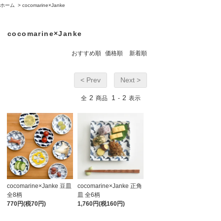
ホーム
>
cocomarine×Janke
cocomarine×Janke
おすすめ順
価格順
新着順
< Prev
Next >
2
1
2
全
商品
-
表示
cocomarine×Janke 豆皿
cocomarine×Janke 正角
全8柄
皿 全6柄
770円(税70円)
1,760円(税160円)