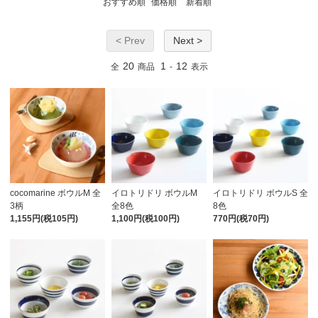
おすすめ順
価格順
新着順
< Prev
Next >
20
1
12
全
商品
-
表示
cocomarine ボウルM 全
イロトリドリ ボウルM
イロトリドリ ボウルS 全
3柄
全8色
8色
1,155円(税105円)
1,100円(税100円)
770円(税70円)