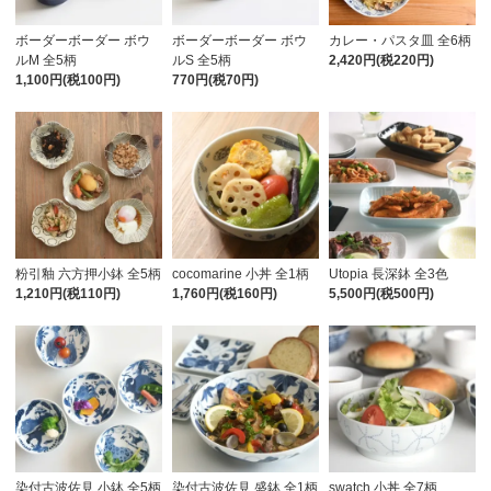
ボーダーボーダー ボウ
ボーダーボーダー ボウ
カレー・パスタ皿 全6柄
ルM 全5柄
ルS 全5柄
2,420円(税220円)
1,100円(税100円)
770円(税70円)
粉引釉 六方押小鉢 全5柄
cocomarine 小丼 全1柄
Utopia 長深鉢 全3色
1,210円(税110円)
1,760円(税160円)
5,500円(税500円)
染付古波佐見 小鉢 全5柄
染付古波佐見 盛鉢 全1柄
swatch 小丼 全7柄