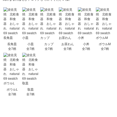
長角皿
小皿
カップ
お茶わん
小丼
ボウルM
全7柄
全7柄
全7柄
全7柄
全7柄
全7柄
ボウルL
取皿
全7柄
全7柄