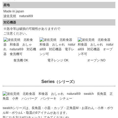
産地
Made in japan
波佐見焼 natural69
対応機器
※急冷等は破損の可能性がありますので
ご注意ください。
食洗機 OK
電子レンジ OK
オーブン NO
Series
（シリーズ）
swatchシリーズは、長角皿・小皿・カップ・正角皿M・お茶わん・小丼・ボウ
ルM・ボウルL・取皿の9アイテムがあります。
気になる方はぜひチェックしてみてくださいね。