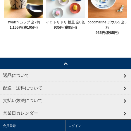
swatch カップ 全7柄
イロトリドリ 桃皿 全6色
cocomarine ボウルS 全3
1,155円(税105円)
935円(税85円)
柄
935円(税85円)
返品について
配送・送料について
支払い方法について
営業日カレンダー
会員登録
ログイン