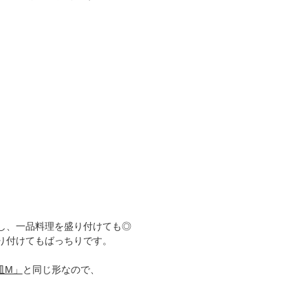
し、一品料理を盛り付けても◎
り付けてもばっちりです。
皿M」
と同じ形なので、