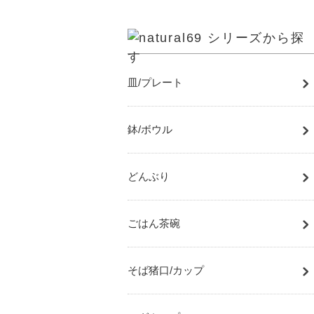
皿/プレート
鉢/ボウル
どんぶり
ごはん茶碗
そば猪口/カップ