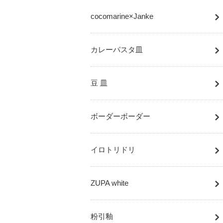
cocomarine×Janke
カレーパスタ皿
豆 皿
ボーダーボーダー
イロトリドリ
ZUPA white
粉引釉