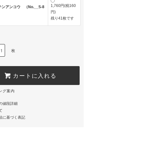
1,760円(税160
ンアンコウ （No.__S-8
円)
残り41枚です
枚
カートに入れる
の値段詳細
て
法に基づく表記