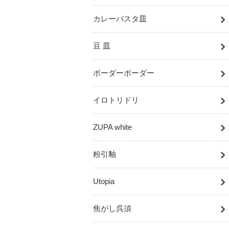
カレーパスタ皿
豆 皿
ボーダーボーダー
イロトリドリ
ZUPA white
粉引釉
Utopia
焦がし呉須