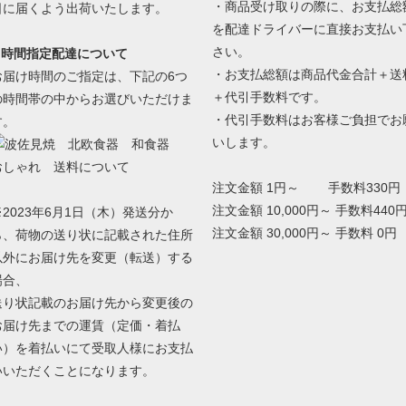
・商品受け取りの際に、お支払総
日に届くよう出荷いたします。
を配達ドライバーに直接お支払い
さい。
■ 時間指定配達について
・お支払総額は商品代金合計＋送
お届け時間のご指定は、下記の6つ
＋代引手数料です。
の時間帯の中からお選びいただけま
・代引手数料はお客様ご負担でお
す。
いします。
注文金額 1円～ 手数料330円
注文金額 10,000円～ 手数料440
※2023年6月1日（木）発送分か
注文金額 30,000円～ 手数料 0円
ら、荷物の送り状に記載された住所
以外にお届け先を変更（転送）する
場合、
送り状記載のお届け先から変更後の
お届け先までの運賃（定価・着払
い）を着払いにて受取人様にお支払
いいただくことになります。