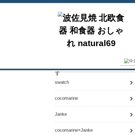
swatch
cocomarine
Janke
cocomarine×Janke