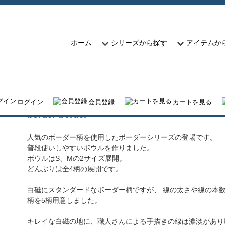
ホーム
シリーズから探す
アイテムか
ボーダーボーダー
ログイン
会員登録
カートを見る
border-border
人気のボーダー柄を使用したボーダーシリーズの登場です。
普段使いしやすいボウルを作りました。
ボウルはS、Mの2サイズ展開。
どんぶりは全4柄の展開です。
白磁にスタンダードなボーダー柄ですが、 線の太さや線の本
柄を5柄用意しました。
キレイな白磁の地に、職人さんによる手描きの線は濃淡があり