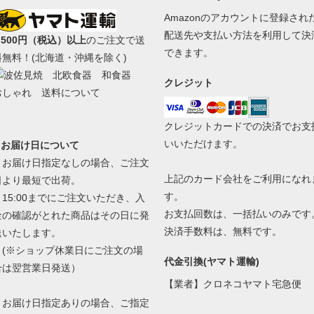
Amazonのアカウントに登録され
配送先や支払い方法を利用して決
,500円（税込）以上
のご注文で送
できます。
料無料！(北海道・沖縄を除く)
クレジット
クレジットカードでの決済でお支
いいただけます。
■ お届け日について
・お届け日指定なしの場合、ご注文
上記のカード会社をご利用になれ
日より最短で出荷。
す。
15:00までにご注文いただき、入
お支払回数は、一括払いのみです
金の確認がとれた商品はその日に発
決済手数料は、無料です。
送いたします。
(※ショップ休業日にご注文の場
代金引換(ヤマト運輸)
合は翌営業日発送）
【業者】クロネコヤマト宅急便
・お届け日指定ありの場合、ご指定