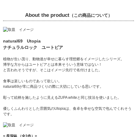
About the product
（この商品について）
natural69 Utopia
ナチュラルロック ユートピア
植物が生い茂り、動物達が幸せに暮らす理想郷をイメージしたシリーズ。
博学な方からはユートピアとは本来そういう意味ではない！
と言われそうですが、そこはイメージ先行で名付けました。
食事は楽しいものであって欲しい。
natural69が常に商品づくりの際に大切にしている思いです。
彫って絵柄を施したように見えるZUPA whiteと同じ技法を使いました。
優しくふんわりとした雰囲気のUtopiaは、食卓を幸せな空気で包んでくれそう
です。
< 長深鉢 （全3色）>