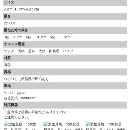
サイズ
26cm×16cm×高さ5cm
重さ
約560g
重ねた時の高さ
3個：8.3cm 4個：10.0cm 5個：11.5cm
オススメ用途
サラダ・煮物・盛鉢・大鉢・肉料理・パスタ
材質
磁器
質感
つるつる（絵柄部分凹凸あり）
産地
Made in japan
波佐見焼 natural69
対応機器
※急冷等は破損の可能性がありますので
ご注意ください。