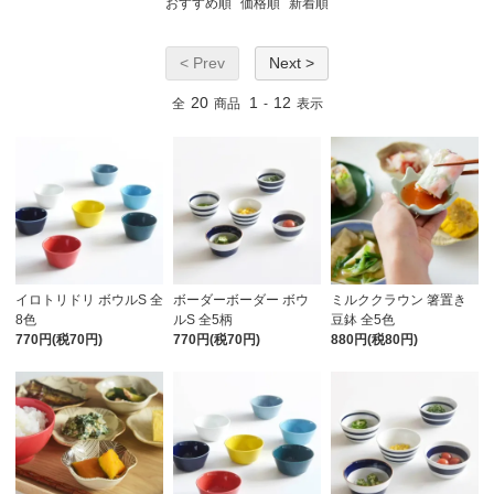
おすすめ順
価格順
新着順
< Prev
Next >
20
1
12
全
商品
-
表示
イロトリドリ ボウルS 全
ボーダーボーダー ボウ
ミルククラウン 箸置き
8色
ルS 全5柄
豆鉢 全5色
770円(税70円)
770円(税70円)
880円(税80円)