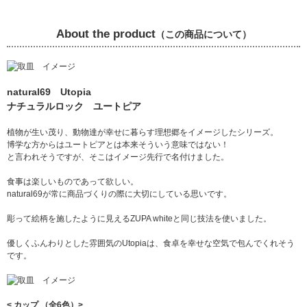
About the product
（この商品について）
natural69 Utopia
ナチュラルロック ユートピア
植物が生い茂り、動物達が幸せに暮らす理想郷をイメージしたシリーズ。
博学な方からはユートピアとは本来そういう意味ではない！
と言われそうですが、そこはイメージ先行で名付けました。
食事は楽しいものであって欲しい。
natural69が常に商品づくりの際に大切にしている思いです。
彫って絵柄を施したように見えるZUPA whiteと同じ技法を使いました。
優しくふんわりとした雰囲気のUtopiaは、食卓を幸せな空気で包んでくれそう
です。
< カップ （全6色）>