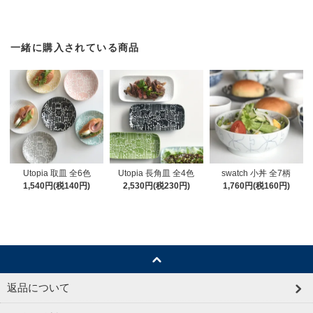
一緒に購入されている商品
Utopia 取皿 全6色
Utopia 長角皿 全4色
swatch 小丼 全7柄
1,540円(税140円)
2,530円(税230円)
1,760円(税160円)
返品について