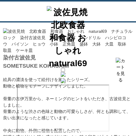
染付古波佐見
SOMETSUKE KOHASAMI
絵具の濃淡を使って絵付けを施したシリーズ。
動物と植物をモチーフにデザインしました。
骨董の古伊万里から、ネーミングのヒントをいただき、古波佐見と
しました。
骨董のような渋さの色味と動物の可愛らしさが、何とも調和して、
良い出来になったと感じています。
中央に動物、外側に植物を配置したので、