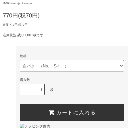
I1004-natu-jank-mame
770円(税70円)
定価 770円(税70円)
在庫状況 残り1,801枚です
絵柄
購入数
枚
カートに入れる