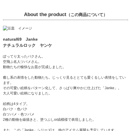
About the product
（この商品について）
natural69 Janke
ナチュラルロック ヤンケ
ぽってり太ったバクさん。
空飛ぶ名人ツバメさん。
動物たちの愉快なお皿が完成しました。
癒し系の表情をした動物たち。じっくり見るととても愛くるしい表情をしてい
ます。
その可愛い絵柄をパターン化して、さっぱり爽やかに仕上げた「Janke」。
大人可愛い絵柄になりました。
絵柄は4タイプ。
白バク・色バク
白ツバメ・色ツバメ
2種の動物を線描きと、塗つぶしor縞模様で表現しました。
また、この「Janke」シリーズは、他のアイテム展開も予定しています。