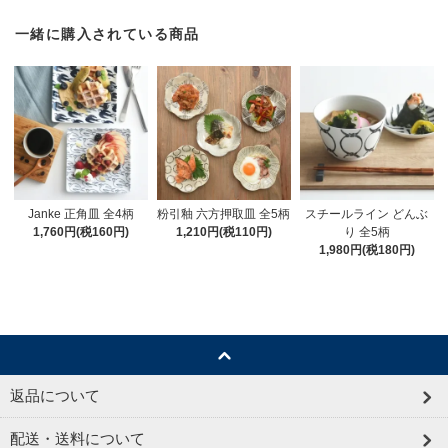
一緒に購入されている商品
Janke 正角皿 全4柄
粉引釉 六方押取皿 全5柄
スチールライン どんぶ
1,760円(税160円)
1,210円(税110円)
り 全5柄
1,980円(税180円)
返品について
配送・送料について