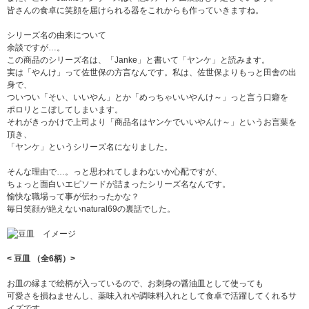
皆さんの食卓に笑顔を届けられる器をこれからも作っていきますね。
シリーズ名の由来について
余談ですが…。
この商品のシリーズ名は、「Janke」と書いて「ヤンケ」と読みます。
実は「やんけ」って佐世保の方言なんです。私は、佐世保よりもっと田舎の出
身で、
ついつい「そい、いいやん」とか「めっちゃいいやんけ～」っと言う口癖を
ポロリとこぼしてしまいます。
それがきっかけで上司より「商品名はヤンケでいいやんけ～」というお言葉を
頂き、
「ヤンケ」というシリーズ名になりました。
そんな理由で…。っと思われてしまわないか心配ですが、
ちょっと面白いエピソードが詰まったシリーズ名なんです。
愉快な職場って事が伝わったかな？
毎日笑顔が絶えないnatural69の裏話でした。
< 豆皿 （全6柄）>
お皿の縁まで絵柄が入っているので、お刺身の醤油皿として使っても
可愛さを損ねませんし、薬味入れや調味料入れとして食卓で活躍してくれるサ
イズです。