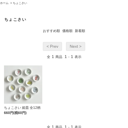
ホーム
>
ちょこさい
ちょこさい
おすすめ順
価格順
新着順
< Prev
Next >
1
1
1
全
商品
-
表示
ちょこさい 姫皿 全12柄
660円(税60円)
1
1
1
全
商品
-
表示